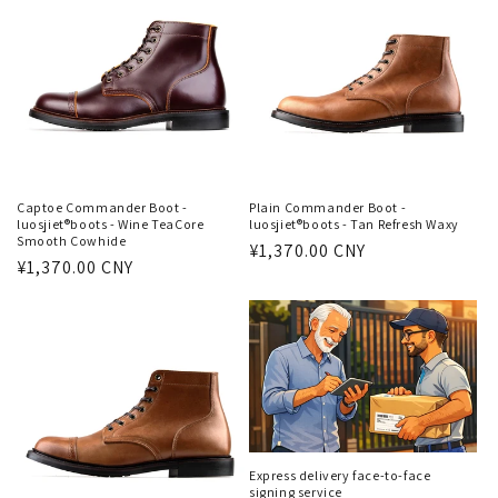
格
Captoe Commander Boot -
Plain Commander Boot -
luosjiet®boots - Wine TeaCore
luosjiet®boots - Tan Refresh Waxy
Smooth Cowhide
通
¥1,370.00 CNY
通
¥1,370.00 CNY
常
常
価
価
格
格
Express delivery face-to-face
signing service