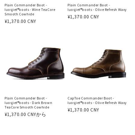
Plain Commander Boot -
Plain Commander Boot -
luosjiet®boots - Wine TeaCore
luosjiet®boots - Olive Refresh Waxy
Smooth Cowhide
通
¥1,370.00 CNY
通
¥1,370.00 CNY
常
常
価
価
格
格
Plain Commander Boot -
CapToe Commander Boot -
luosjiet®boots - Dark Brown
luosjiet®boots - Olive Refresh Waxy
TeaCore Smooth Cowhide
通
¥1,370.00 CNY
通
¥1,370.00 CNYから
常
常
価
価
格