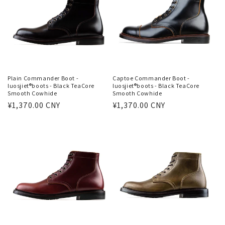
:
Plain Commander Boot -
Captoe Commander Boot -
luosjiet®boots - Black TeaCore
luosjiet®boots - Black TeaCore
Smooth Cowhide
Smooth Cowhide
通
¥1,370.00 CNY
通
¥1,370.00 CNY
常
常
価
価
格
格