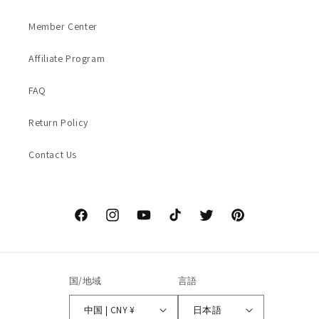
Member Center
Affiliate Program
FAQ
Return Policy
Contact Us
Facebook
Instagram
YouTube
TikTok
Twitter
Pinterest
国/地域
言語
中国 | CNY ¥
日本語