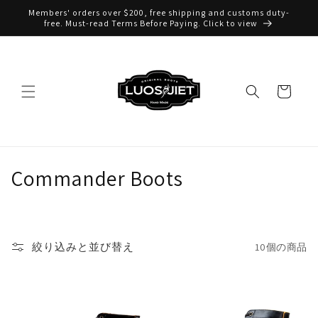
コンテ
Members' orders over $200, free shipping and customs duty-
ンツに
free. Must-read Terms Before Paying. Click to view
進む
カ
ー
ト
コ
Commander Boots
レ
ク
絞り込みと並び替え
10個の商品
シ
ョ
ン