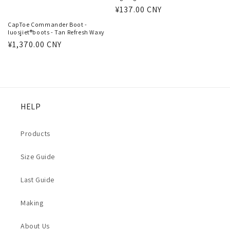
通
¥137.00 CNY
常
CapToe Commander Boot -
luosjiet®boots - Tan Refresh Waxy
価
通
¥1,370.00 CNY
格
常
価
格
HELP
Products
Size Guide
Last Guide
Making
About Us